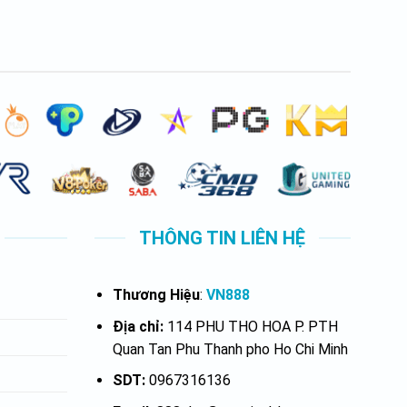
THÔNG TIN LIÊN HỆ
Thương Hiệu
:
VN888
Địa chỉ:
114 PHU THO HOA P. PTH
Quan Tan Phu Thanh pho Ho Chi Minh
SDT:
0967316136