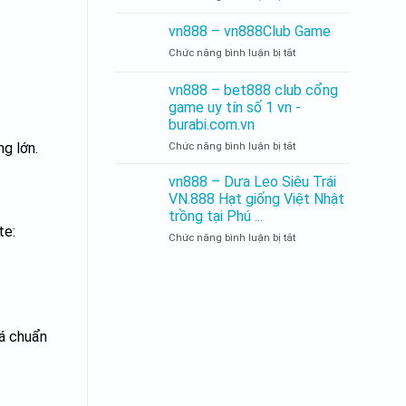
–
VN.888
vn888
vn888 – vn888Club Game
Hạt
club
giống
Chức năng bình luận bị tắt
vn888
-
Việt
–
rikvip
Nhật
vn888Club
vn888 – bet888 club cổng
fun
trồng
Game
game uy tín số 1 vn -
tại
burabi.com.vn
Phú
...
ng lớn.
Chức năng bình luận bị tắt
vn888
–
bet888
vn888 – Dưa Leo Siêu Trái
club
VN.888 Hạt giống Việt Nhật
cổng
trồng tại Phú ...
game
te:
Chức năng bình luận bị tắt
vn888
uy
–
tín
Dưa
số
Leo
1
Siêu
vn
Trái
-
VN.888
burabi.com.vn
iá chuẩn
Hạt
giống
Việt
Nhật