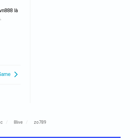
vn888 là
.
 Game
oc
8live
zo789