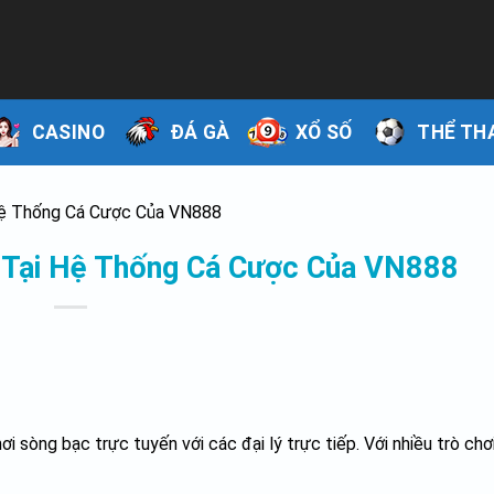
CASINO
ĐÁ GÀ
XỔ SỐ
THỂ TH
Hệ Thống Cá Cược Của VN888
 Tại Hệ Thống Cá Cược Của VN888
i sòng bạc trực tuyến với các đại lý trực tiếp. Với nhiều trò chơ