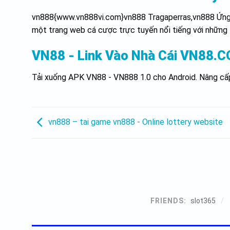
vn888{www.vn888vi.com}vn888 Tragaperras,vn888 Ứng 
một trang web cá cược trực tuyến nổi tiếng với những tr
VN88 - Link Vào Nhà Cái VN88.
Tải xuống APK VN88 - VN888 1.0 cho Android. Nâng cấp 
vn888 – tai game vn888 - Online lottery website
FRIENDS:
slot365