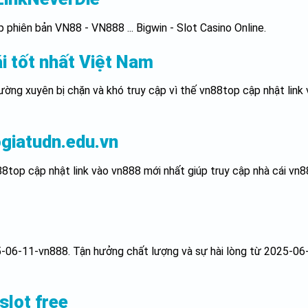
phiên bản VN88 - VN888 ... Bigwin - Slot Casino Online.
i tốt nhất Việt Nam
ường xuyên bị chặn và khó truy cập vì thế vn88top cập nhật link
giatudn.edu.vn
88top cập nhật link vào vn888 mới nhất giúp truy cập nhà cái vn
-06-11-vn888. Tận hưởng chất lượng và sự hài lòng từ 2025-06
slot free