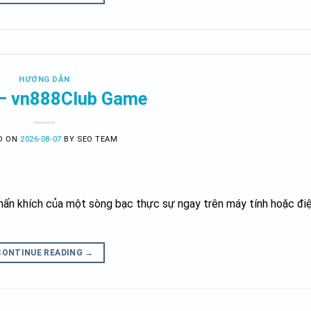
HƯỚNG DẪN
– vn888Club Game
D ON
2026-08-07
BY
SEO TEAM
hấn khích của một sòng bạc thực sự ngay trên máy tính hoặc điệ
CONTINUE READING
→