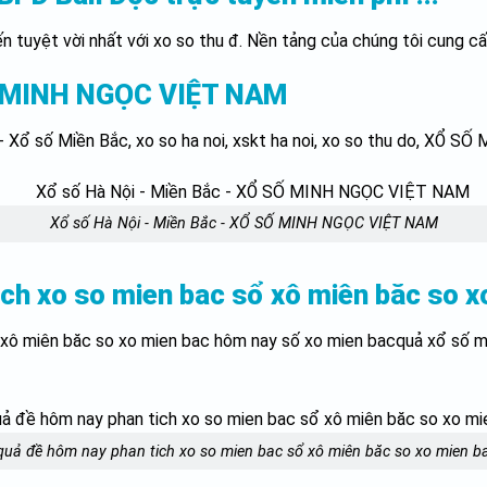
tuyệt vời nhất với xo so thu đ. Nền tảng của chúng tôi cung cấp 
SỐ MINH NGỌC VIỆT NAM
 - Xổ số Miền Bắc, xo so ha noi, xskt ha noi, xo so thu do, XỔ
Xổ số Hà Nội - Miền Bắc - XỔ SỐ MINH NGỌC VIỆT NAM
ich xo so mien bac sổ xô miên băc so 
 xô miên băc so xo mien bac hôm nay số xo mien bacquả xổ số m
quả đề hôm nay phan tich xo so mien bac sổ xô miên băc so xo mien 