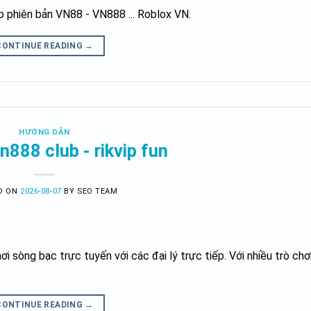
 phiên bản VN88 - VN888 ... Roblox VN.
CONTINUE READING
→
HƯỚNG DẪN
n888 club - rikvip fun
D ON
2026-08-07
BY
SEO TEAM
i sòng bạc trực tuyến với các đại lý trực tiếp. Với nhiều trò chơ
CONTINUE READING
→