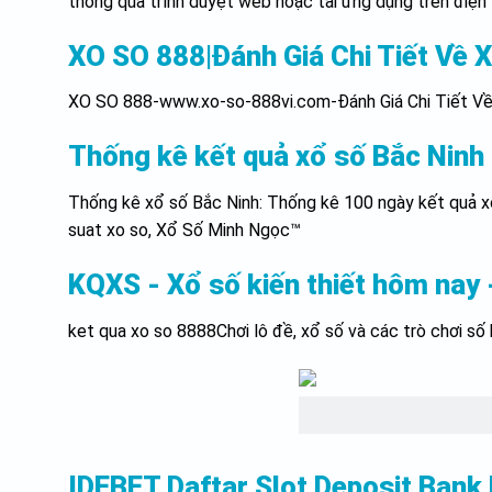
thông qua trình duyệt web hoặc tải ứng dụng trên điện 
XO SO 888|Đánh Giá Chi Tiết Về X
XO SO 888-www.xo-so-888vi.com-Đánh Giá Chi Tiết Về XO
Thống kê kết quả xổ số Bắc Ninh 
Thống kê xổ số Bắc Ninh: Thống kê 100 ngày kết quả xổ 
suat xo so, Xổ Số Minh Ngọc™
KQXS - Xổ số kiến thiết hôm nay 
ket qua xo so 8888Chơi lô đề, xổ số và các trò chơi số 
IDEBET Daftar Slot Deposit Bank B