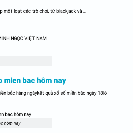
một loạt các trò chơi, từ blackjack và ...
 SỐ MINH NGỌC VIỆT NAM
xo mien bac hôm nay
iền bắc hàng ngàykết quả xổ số miền bắc ngày 18lô
bac hôm nay