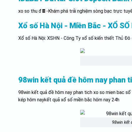
xo so thu đ🍫-Khám phá trải nghiệm sòng bạc trực tuyến 
Xổ số Hà Nội - Miền Bắc - XỔ 
Xổ số Hà Nội: XSHN - Công Ty xổ số kiến thiết Thủ Đô
98win kết quả đề hôm nay phan t
98win kết quả đề hôm nay phan tich xo so mien bac sổ
kép hôm naykết quả xổ số miền bắc hôm nay 24h
98win kết 