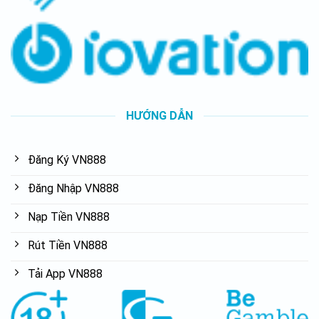
HƯỚNG DẪN
Đăng Ký VN888
Đăng Nhập VN888
Nạp Tiền VN888
Rút Tiền VN888
Tải App VN888