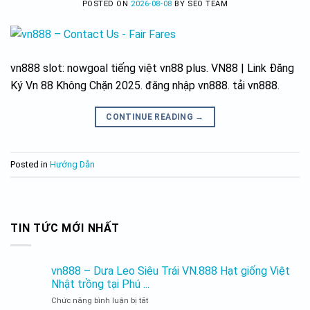
POSTED ON
2026-08-08
BY
SEO TEAM
vn888 slot: nowgoal tiếng việt vn88 plus. VN88 | Link Đăng
Ký Vn 88 Không Chặn 2025. đăng nhập vn888. tải vn888.
CONTINUE READING
→
Posted in
Hướng Dẫn
TIN TỨC MỚI NHẤT
vn888 – Dưa Leo Siêu Trái VN.888 Hạt giống Việt
Nhật trồng tại Phú ...
Chức năng bình luận bị tắt
vn888