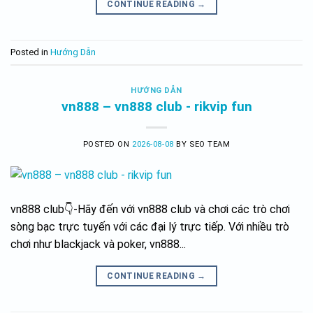
CONTINUE READING
→
Posted in
Hướng Dẫn
HƯỚNG DẪN
vn888 – vn888 club - rikvip fun
POSTED ON
2026-08-08
BY
SEO TEAM
vn888 club👇-Hãy đến với vn888 club và chơi các trò chơi
sòng bạc trực tuyến với các đại lý trực tiếp. Với nhiều trò
chơi như blackjack và poker, vn888...
CONTINUE READING
→