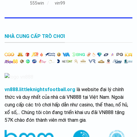
Nhật
555win
vin99
trồng
tại
Phú
...
NHÀ CUNG CẤP TRÒ CHƠI
vn888.littleknightsfootball.org
là website đại lý chính
thức và duy nhất của nhà cái VN888 tại Việt Nam. Ngoài
cung cấp các trò chơi hấp dẫn như casino, thể thao, nổ hũ,
xổ số,... Chúng tôi còn đang triển khai ưu đãi VN888 tặng
57K chào đón thành viên mới tham gia.