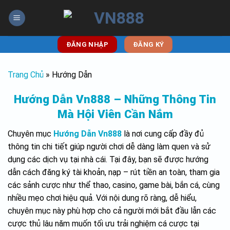
Skip
to
content
ĐĂNG NHẬP
ĐĂNG KÝ
Trang Chủ
»
Hướng Dẫn
Hướng Dẫn Vn888 – Những Thông Tin
Mà Hội Viên Cần Nắm
Chuyên mục
Hướng Dẫn Vn888
là nơi cung cấp đầy đủ
thông tin chi tiết giúp người chơi dễ dàng làm quen và sử
dụng các dịch vụ tại nhà cái. Tại đây, bạn sẽ được hướng
dẫn cách đăng ký tài khoản, nạp – rút tiền an toàn, tham gia
các sảnh cược như thể thao, casino, game bài, bắn cá, cùng
nhiều mẹo chơi hiệu quả. Với nội dung rõ ràng, dễ hiểu,
chuyên mục này phù hợp cho cả người mới bắt đầu lẫn các
cược thủ lâu năm muốn tối ưu trải nghiệm cá cược tại