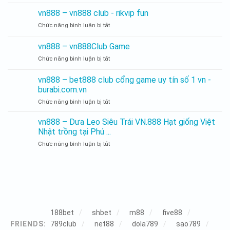
–
Dưa
vn888 – vn888 club - rikvip fun
Leo
Chức năng bình luận bị tắt
vn888
Siêu
–
Trái
vn888
vn888 – vn888Club Game
VN.888
club
Hạt
Chức năng bình luận bị tắt
vn888
-
giống
–
rikvip
Việt
vn888Club
fun
vn888 – bet888 club cổng game uy tín số 1 vn -
Nhật
Game
burabi.com.vn
trồng
tại
Chức năng bình luận bị tắt
vn888
Phú
–
...
bet888
vn888 – Dưa Leo Siêu Trái VN.888 Hạt giống Việt
club
Nhật trồng tại Phú ...
cổng
Chức năng bình luận bị tắt
vn888
game
–
uy
Dưa
tín
Leo
số
Siêu
1
Trái
vn
VN.888
-
Hạt
burabi.com.vn
188bet
shbet
m88
five88
giống
Việt
FRIENDS:
789club
net88
dola789
sao789