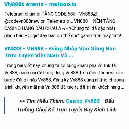
VN888s events - metooo.io
Telegram channel TẶNG CODE 68k - VN888🎁
@codevn888new on Telemetrio ... VN888 – NỀN TẢNG
CASINO HÀNG ĐẦU CHÂU Á 📣📣Chúng tôi đã cập nhật
phiên bản PC, giờ đây bạn có thể chơi game trên máy tính!
VN888 - VN888 - Đăng Nhập Vào Sòng Bạc
Trực Tuyến Việt Nam Và ...
Trong bài viết này, chúng ta sẽ cùng khám phá về link tải
Vn888, cách cài đặt ứng dụng Vn888 trên điện thoại và các
bước đăng nhập Vn888, đăng ký Vn888 cùng những chương
trình khuyến mãi mà Vn 888 đã tạo ra để tri ân khách hàng ...
>> Tìm Hiểu Thêm:
Casino Vn888
– Đấu
Trường Chọi Kê Trực Tuyến Đầy Kịch Tính