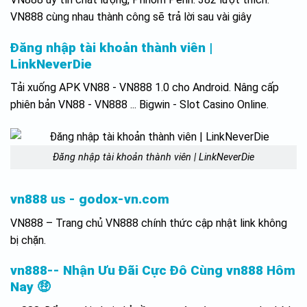
VN888 cùng nhau thành công sẽ trả lời sau vài giây
Đăng nhập tài khoản thành viên |
LinkNeverDie
Tải xuống APK VN88 - VN888 1.0 cho Android. Nâng cấp
phiên bản VN88 - VN888 ... Bigwin - Slot Casino Online.
Đăng nhập tài khoản thành viên | LinkNeverDie
vn888 us - godox-vn.com
VN888 – Trang chủ VN888 chính thức cập nhật link không
bị chặn.
vn888-- Nhận Ưu Đãi Cực Đô Cùng vn888 Hôm
Nay 🤑