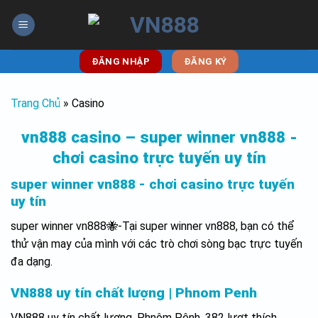
Skip
to
content
ĐĂNG NHẬP
ĐĂNG KÝ
Trang Chủ
»
Casino
vn888 casino – super winner vn888 -
chơi casino trực tuyến uy tín
super winner vn888 - chơi casino trực tuyến
uy tín
super winner vn888🐝-Tại super winner vn888, bạn có thể
thử vận may của mình với các trò chơi sòng bạc trực tuyến
đa dạng.
VN888 uy tín chất lượng | Phnom Penh
VN888 uy tín chất lượng, Phnôm Pênh. 382 lượt thích.