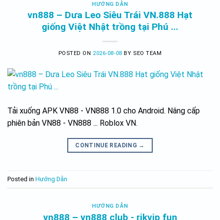
HƯỚNG DẪN
vn888 – Dưa Leo Siêu Trái VN.888 Hạt
giống Việt Nhật trồng tại Phú ...
POSTED ON
2026-08-08
BY
SEO TEAM
Tải xuống APK VN88 - VN888 1.0 cho Android. Nâng cấp
phiên bản VN88 - VN888 ... Roblox VN.
CONTINUE READING
→
Posted in
Hướng Dẫn
HƯỚNG DẪN
vn888 – vn888 club - rikvip fun