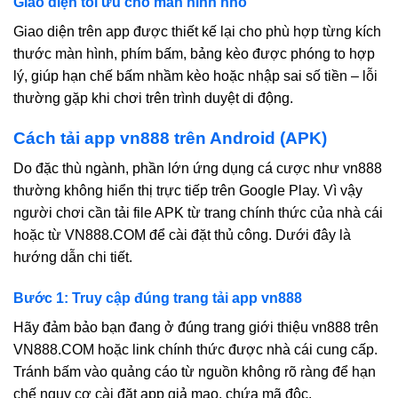
Giao diện tối ưu cho màn hình nhỏ
Giao diện trên app được thiết kế lại cho phù hợp từng kích
thước màn hình, phím bấm, bảng kèo được phóng to hợp
lý, giúp hạn chế bấm nhầm kèo hoặc nhập sai số tiền – lỗi
thường gặp khi chơi trên trình duyệt di động.
Cách tải app vn888 trên Android (APK)
Do đặc thù ngành, phần lớn ứng dụng cá cược như vn888
thường không hiển thị trực tiếp trên Google Play. Vì vậy
người chơi cần tải file APK từ trang chính thức của nhà cái
hoặc từ VN888.COM để cài đặt thủ công. Dưới đây là
hướng dẫn chi tiết.
Bước 1: Truy cập đúng trang tải app vn888
Hãy đảm bảo bạn đang ở đúng trang giới thiệu vn888 trên
VN888.COM hoặc link chính thức được nhà cái cung cấp.
Tránh bấm vào quảng cáo từ nguồn không rõ ràng để hạn
chế nguy cơ cài đặt app giả mạo, chứa mã độc.