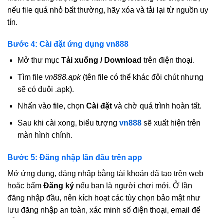
nếu file quá nhỏ bất thường, hãy xóa và tải lại từ nguồn uy
tín.
Bước 4: Cài đặt ứng dụng vn888
Mở thư mục
Tải xuống / Download
trên điện thoại.
Tìm file
vn888.apk
(tên file có thể khác đôi chút nhưng
sẽ có đuôi .apk).
Nhấn vào file, chọn
Cài đặt
và chờ quá trình hoàn tất.
Sau khi cài xong, biểu tượng
vn888
sẽ xuất hiện trên
màn hình chính.
Bước 5: Đăng nhập lần đầu trên app
Mở ứng dụng, đăng nhập bằng tài khoản đã tạo trên web
hoặc bấm
Đăng ký
nếu bạn là người chơi mới. Ở lần
đăng nhập đầu, nên kích hoạt các tùy chọn bảo mật như
lưu đăng nhập an toàn, xác minh số điện thoại, email để