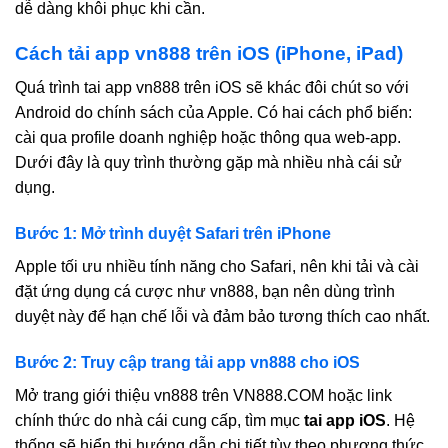
dễ dàng khôi phục khi cần.
Cách tải app vn888 trên iOS (iPhone, iPad)
Quá trình tai app vn888 trên iOS sẽ khác đôi chút so với
Android do chính sách của Apple. Có hai cách phổ biến:
cài qua profile doanh nghiệp hoặc thông qua web-app.
Dưới đây là quy trình thường gặp mà nhiều nhà cái sử
dụng.
Bước 1: Mở trình duyệt Safari trên iPhone
Apple tối ưu nhiều tính năng cho Safari, nên khi tải và cài
đặt ứng dụng cá cược như vn888, bạn nên dùng trình
duyệt này để hạn chế lỗi và đảm bảo tương thích cao nhất.
Bước 2: Truy cập trang tải app vn888 cho iOS
Mở trang giới thiệu vn888 trên VN888.COM hoặc link
chính thức do nhà cái cung cấp, tìm mục
tai app iOS
. Hệ
thống sẽ hiển thị hướng dẫn chi tiết tùy theo phương thức