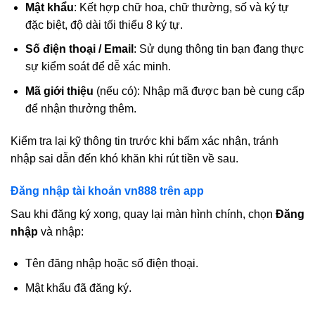
Mật khẩu
: Kết hợp chữ hoa, chữ thường, số và ký tự
đặc biệt, độ dài tối thiểu 8 ký tự.
Số điện thoại / Email
: Sử dụng thông tin bạn đang thực
sự kiểm soát để dễ xác minh.
Mã giới thiệu
(nếu có): Nhập mã được bạn bè cung cấp
để nhận thưởng thêm.
Kiểm tra lại kỹ thông tin trước khi bấm xác nhận, tránh
nhập sai dẫn đến khó khăn khi rút tiền về sau.
Đăng nhập tài khoản vn888 trên app
Sau khi đăng ký xong, quay lại màn hình chính, chọn
Đăng
nhập
và nhập:
Tên đăng nhập hoặc số điện thoại.
Mật khẩu đã đăng ký.