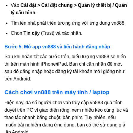
Vào
Cài đặt > Cài đặt chung > Quản lý thiết bị / Quản
lý cấu hình
.
Tìm tên nhà phát triển tương ứng với ứng dụng vn888.
Chọn
Tin cậy
(Trust) và xác nhận.
Bước 5: Mở app vn888 và tiến hành đăng nhập
Sau khi hoàn tất các bước trên, biểu tượng vn888 sẽ hiển
thị trên màn hình iPhone/iPad. Bạn chỉ cần nhấn để mở,
sau đó đăng nhập hoặc đăng ký tài khoản mới giống như
trên Android.
Cách chơi vn888 trên máy tính / laptop
Hiện nay, đa số người chơi vẫn truy cập vn888 qua trình
duyệt trên PC vì giao diện rộng, xem nhiều kèo cùng lúc và
thao tác nhanh bằng chuột, bàn phím. Tuy nhiên, nếu
muốn trải nghiệm dạng ứng dụng, bạn có thể sử dụng giả
lập Android.