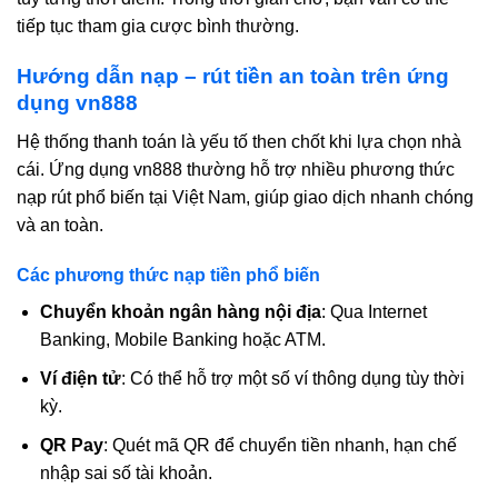
tiếp tục tham gia cược bình thường.
Hướng dẫn nạp – rút tiền an toàn trên ứng
dụng vn888
Hệ thống thanh toán là yếu tố then chốt khi lựa chọn nhà
cái. Ứng dụng vn888 thường hỗ trợ nhiều phương thức
nạp rút phổ biến tại Việt Nam, giúp giao dịch nhanh chóng
và an toàn.
Các phương thức nạp tiền phổ biến
Chuyển khoản ngân hàng nội địa
: Qua Internet
Banking, Mobile Banking hoặc ATM.
Ví điện tử
: Có thể hỗ trợ một số ví thông dụng tùy thời
kỳ.
QR Pay
: Quét mã QR để chuyển tiền nhanh, hạn chế
nhập sai số tài khoản.