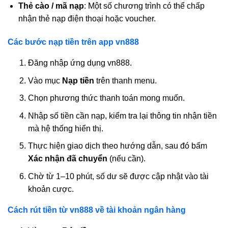
Thẻ cào / mã nạp
: Một số chương trình có thể chấp
nhận thẻ nạp điện thoại hoặc voucher.
Các bước nạp tiền trên app vn888
Đăng nhập ứng dụng vn888.
Vào mục
Nạp tiền
trên thanh menu.
Chọn phương thức thanh toán mong muốn.
Nhập số tiền cần nạp, kiểm tra lại thông tin nhận tiền
mà hệ thống hiển thị.
Thực hiện giao dịch theo hướng dẫn, sau đó bấm
Xác nhận đã chuyển
(nếu cần).
Chờ từ 1–10 phút, số dư sẽ được cập nhật vào tài
khoản cược.
Cách rút tiền từ vn888 về tài khoản ngân hàng