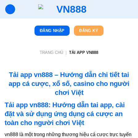
Chuyển
đến
nội
dung
ĐĂNG NHẬP
ĐĂNG KÝ
TRANG CHỦ
|
TẢI APP VN888
Tải app vn888 – Hướng dẫn chi tiết tai
app cá cược, xổ số, casino cho người
chơi Việt
Tải app vn888: Hướng dẫn tai app, cài
đặt và sử dụng ứng dụng cá cược an
toàn cho người chơi Việt
vn888 là một trong những thương hiệu cá cược trực tuyến